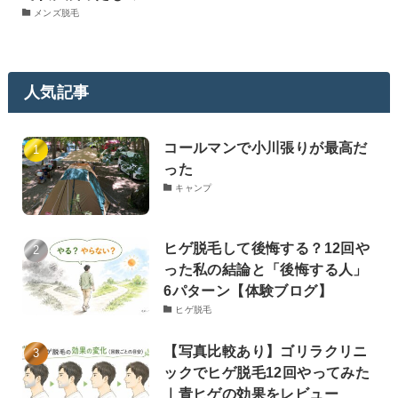
メンズ脱毛
人気記事
コールマンで小川張りが最高だ
った
キャンプ
ヒゲ脱毛して後悔する？12回や
った私の結論と「後悔する人」
6パターン【体験ブログ】
ヒゲ脱毛
【写真比較あり】ゴリラクリニ
ックでヒゲ脱毛12回やってみた
｜青ヒゲの効果をレビュー