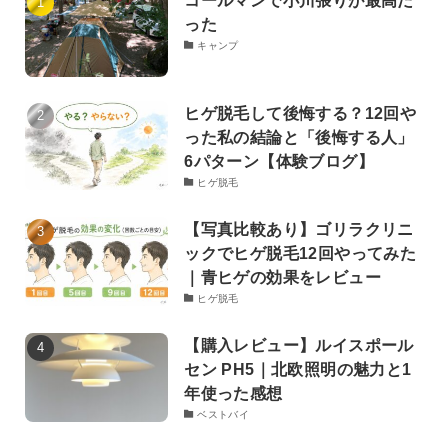
コールマンで小川張りが最高だ
った
キャンプ
ヒゲ脱毛して後悔する？12回や
った私の結論と「後悔する人」
6パターン【体験ブログ】
ヒゲ脱毛
【写真比較あり】ゴリラクリニ
ックでヒゲ脱毛12回やってみた
｜青ヒゲの効果をレビュー
ヒゲ脱毛
【購入レビュー】ルイスポール
セン PH5｜北欧照明の魅力と1
年使った感想
ベストバイ