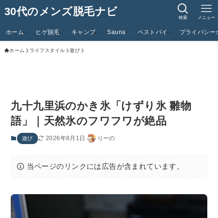
30代のメンズ脱毛ナビ
検索
メニュー
ホーム
ヒゲ脱毛
キャンプ
Sauna
ベストバイ
プライバシー
ホーム
ライフスタイル
遊び
九十九里浜のかき氷「けずり氷 雛物
語」｜天然氷のフワフワが絶品
2026年8月1日
りーの
遊び
当ページのリンクには広告が含まれています。