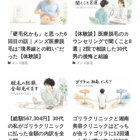
「硬毛化かも」と思った6
【体験談】医療脱毛のカ
回目の話｜メンズ医療脱
ウンセリングで聞くこと8
毛は“境界線との戦い”だ
選｜2院で相談した30代
った【体験談】
男の後悔と結論
メンズ脱毛
メンズ脱毛
【総額567,304円】30代
ゴリラクリニックと湘南
の私がゴリラクリニック
美容クリニックはどっち
に払った金額の内訳を全
が合う？ゴリラに12回通