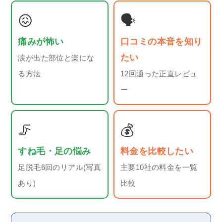
😖
🗣
痛みが怖い
口コミの本音を知り
たい
涙が出た部位と楽にな
る方法
12回通った正直レビュ
ー
🦵
💰
すね毛・足の悩み
料金を比較したい
足脱毛6回のリアル(写真
主要10社の料金を一覧
あり)
比較