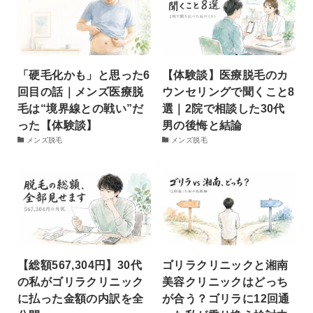
「硬毛化かも」と思った6
【体験談】医療脱毛のカ
回目の話｜メンズ医療脱
ウンセリングで聞くこと8
毛は“境界線との戦い”だ
選｜2院で相談した30代
った【体験談】
男の後悔と結論
メンズ脱毛
メンズ脱毛
【総額567,304円】30代
ゴリラクリニックと湘南
の私がゴリラクリニック
美容クリニックはどっち
に払った金額の内訳を全
が合う？ゴリラに12回通