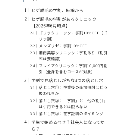
ヒゲ脱毛の学割、結論から
ヒゲ脱毛の学割があるクリニック
【2026年6月時点】
ゴリラクリニック：学割10%OFF（ゴ
リラ割）
メンズリゼ：学割10%OFF
湘南美容クリニック：学割あり（割引
率は要確認）
フレイアクリニック：学割10,000円割
引（全身を含むコースが対象）
学割で見落としがちな3つの落とし穴
落とし穴①：卒業後の追加照射はどう
扱われるか
落とし穴②：「学割」と「他の割引」
は併用できるとは限らない
落とし穴③：在学証明のタイミング
学生で始めるべき？社会人になってか
ら？