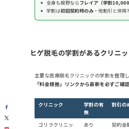
全身も視野なら
フレイア（学割10,0
学割は
初回契約時のみ
・他割引と併用
ヒゲ脱毛の学割があるクリニック
主要な医療脱毛クリニックの学割を整理
「料金根拠」リンクから最新を必ずご確
クリニック
学割の有
割引の
無
ゴリラクリニッ
あり
契約金額